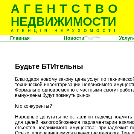
АГЕНТСТВО
НЕДВИЖИМОСТИ
АГЕНЦІЯ НЕРУХОМОСТІ
Главная
Новости
Услуг
Будьте БТИтельны
Благодаря новому закону цена услуг по техническ
технической инвентаризации недвижимого имущест
Формально одновременно с частными смогут работа
вынуждены будут покинуть рынок.
Кто конкуренты?
Народные депутаты не оставляют надежд подмять 
для целей налогообложения парламентарии взялис
объектов недвижимого имущества" принадлежит п
Осыке, прославившемуся в качестве идеолога Тенд