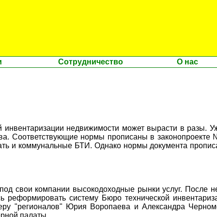
и
Сотрудничество
О нас
ой инвентаризации недвижимости может вырасти в разы. У
ва. Соответствующие нормы прописаны в законопроекте №
ть и коммунальные БТИ. Однако нормы документа пропис
под свои компании высокодоходные рынки услуг. После н
ь реформировать систему Бюро технической инвентариза
еру "регионалов" Юрия Воропаева и Александра Черном
ерной палаты.