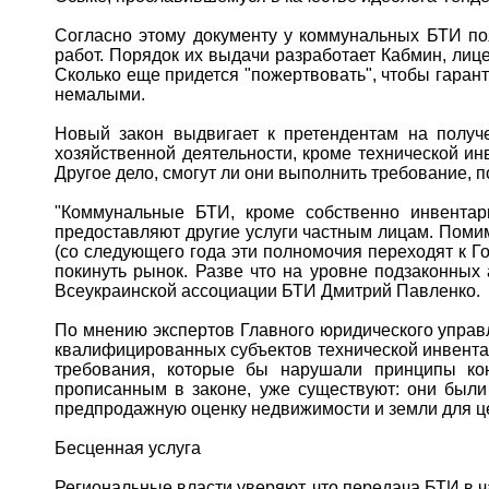
Согласно этому документу у коммунальных БТИ по
работ. Порядок их выдачи разработает Кабмин, лиц
Сколько еще придется "пожертвовать", чтобы гаран
немалыми.
Новый закон выдвигает к претендентам на получе
хозяйственной деятельности, кроме технической и
Другое дело, смогут ли они выполнить требование,
"Коммунальные БТИ, кроме собственно инвентари
предоставляют другие услуги частным лицам. Поми
(со следующего года эти полномочия переходят к Го
покинуть рынок. Разве что на уровне подзаконных
Всеукраинской ассоциации БТИ Дмитрий Павленко.
По мнению экспертов Главного юридического управ
квалифицированных субъектов технической инвента
требования, которые бы нарушали принципы конк
прописанным в законе, уже существуют: они были
предпродажную оценку недвижимости и земли для ц
Бесценная услуга
Региональные власти уверяют, что передача БТИ в 