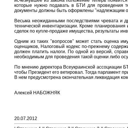
исчезнувшее из закона положение теперь появится
которые нужно подавать в БТИ для проведения те
документы должны быть оформлены "надлежащим обр
Весьма неожиданными последствиями чревата и дру
технической инвентаризации. Кроме планирования и
сделок по купле-продаже имущества, результаты ин
Одним из таких "вопросов" может стать оценка им
оценщиков, Налоговый кодекс по-прежнему содержи
должен платить налоги. По одной из версий, спра
необходимым для проведения такой оценки либо ос
По мнению директора Всеукраинской ассоциации БТ
чтобы Президент его ветировал. Тогда парламент п
В нем предусмотрена окончательная ликвидация ко
Алексей НАБОЖНЯК
20.07.2012