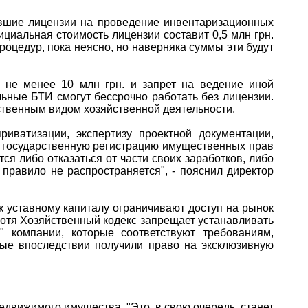
ившие лицензии на проведение инвентаризационных
циальная стоимость лицензии составит 0,5 млн грн.
оцедур, пока неясно, но наверняка суммы эти будут
а не менее 10 млн грн. и запрет на ведение иной
ьные БТИ смогут бессрочно работать без лицензии.
нственным видом хозяйственной деятельности.
иватизации, экспертизу проектной документации,
ь государственную регистрацию имущественных прав
ся либо отказаться от части своих заработков, либо
правило не распространяется", - пояснил директор
 уставному капиталу ограничивают доступ на рынок
отя Хозяйственный кодекс запрещает устанавливать
" компании, которые соответствуют требованиям,
рые впоследствии получили право на эксклюзивную
движимого имущества. "Это, в свою очередь, станет