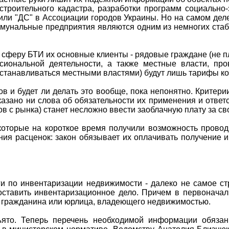
роительного кадастра, разработки программ социально-э
вили "ДС" в Ассоциации городов Украины. Но на самом дел
оммунальные предприятия являются одним из немногих ста
 сферу БТИ их основные клиенты - рядовые граждане (не пл
ссиональной деятельности, а также местные власти, п
(устанавливаться местными властями) будут лишь тарифы 
ов и будет ли делать это вообще, пока непонятно. Крите
сказано ни слова об обязательности их применения и отве
в с рынка) станет несложно ввести заоблачную плату за сво
которые на короткое время получили возможность прово
ия расценок: закон обязывает их оплачивать получение и
и по инвентаризации недвижимости - далеко не самое ст
оставить инвентаризационное дело. Причем в первоначал
 гражданина или юрлица, владеющего недвижимостью.
ято. Теперь перечень необходимой информации обязан