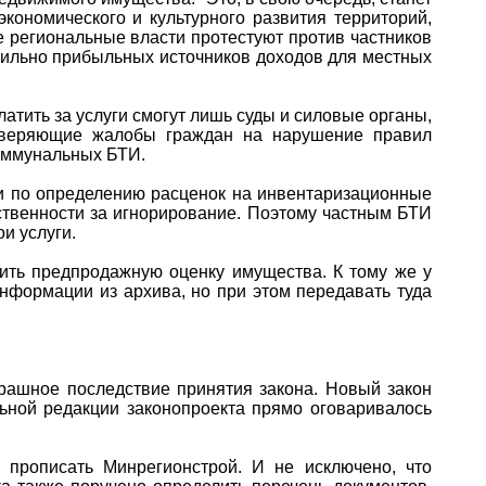
кономического и культурного развития территорий,
е региональные власти протестуют против частников
бильно прибыльных источников доходов для местных
атить за услуги смогут лишь суды и силовые органы,
роверяющие жалобы граждан на нарушение правил
коммунальных БТИ.
рии по определению расценок на инвентаризационные
тственности за игнорирование. Поэтому частным БТИ
и услуги.
дить предпродажную оценку имущества. К тому же у
нформации из архива, но при этом передавать туда
рашное последствие принятия закона. Новый закон
ьной редакции законопроекта прямо оговаривалось
 прописать Минрегионстрой. И не исключено, что