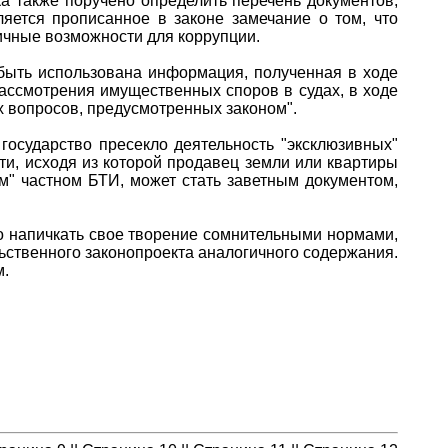
а также поручено определить перечень документов,
яется прописанное в законе замечание о том, что
чные возможности для коррупции.
 быть использована информация, полученная в ходе
рассмотрения имущественных споров в судах, в ходе
х вопросов, предусмотренных законом".
государство пресекло деятельность "эксклюзивных"
и, исходя из которой продавец земли или квартиры
м" частном БТИ, может стать заветным документом,
о напичкать свое творение сомнительными нормами,
ьственного законопроекта аналогичного содержания.
м.