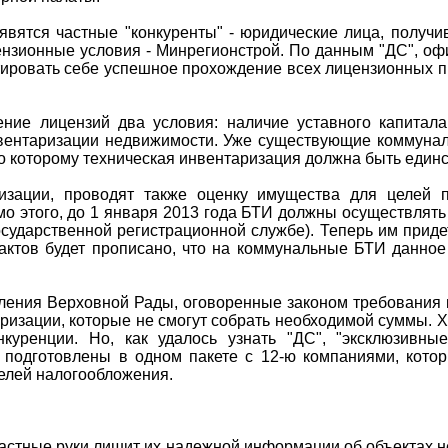
явятся частные "конкуренты" - юридические лица, получ
ензионные условия - Минрегионстрой. По данным "ДС", офи
тировать себе успешное прохождение всех лицензионных пр
ние лицензий два условия: наличие уставного капитал
нвентаризации недвижимости. Уже существующие коммунал
 по которому техническая инвентаризация должна быть еди
зации, проводят также оценку имущества для целей пр
мо этого, до 1 января 2013 года БТИ должны осуществлят
сударственной регистрационной службе). Теперь им придет
 актов будет прописано, что на коммунальные БТИ данное 
ления Верховной Рады, оговоренные законом требования к
ризации, которые не смогут собрать необходимой суммы. Х
уренции. Но, как удалось узнать "ДС", "эксклюзивные
 подготовлены в одном пакете с 12-ю компаниями, кото
елей налогообложения.
частные руки лишит их надежной информации об объектах не