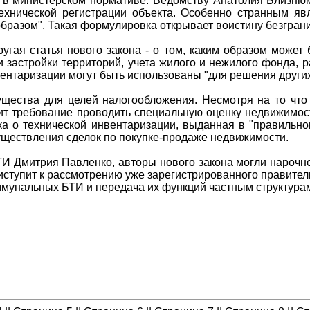
 в министерском нормативе. Ведомству Анатолия Близнюк
хнической регистрации объекта. Особенно странным явл
азом". Такая формулировка открывает воистину безграни
гая статья нового закона - о том, каким образом может
 застройки территорий, учета жилого и нежилого фонда, 
вентаризации могут быть использованы "для решения други
ущества для целей налогообложения. Несмотря на то что 
т требование проводить специальную оценку недвижимост
вка о технической инвентаризации, выданная в "правильно
уществления сделок по покупке-продаже недвижимости.
И Дмитрия Павленко, авторы нового закона могли нарочн
риступит к рассмотрению уже зарегистрированного правител
ммунальных БТИ и передача их функций частным структура