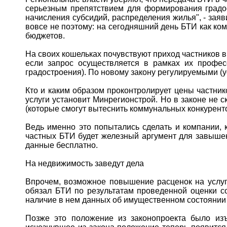
серьезным препятствием для формирования градост
начисления субсидий, распределения жилья", - зая
вовсе не поэтому: на сегодняшний день БТИ как к
бюджетов.
На своих кошельках почувствуют приход частников в
если запрос осуществляется в рамках их профе
градостроения). По новому закону регулируемыми 
Кто и каким образом проконтролирует цены частник
услуги установит Минрегионстрой. Но в законе не 
(которые смогут вытеснить коммунальных конкуренто
Ведь именно это попытались сделать и компании, 
частных БТИ будет железный аргумент для завышен
данные бесплатно.
На недвижимость заведут дела
Впрочем, возможное повышение расценок на услуг
обязал БТИ по результатам проведенной оценки с
наличие в нем данных об имущественном состоянии
Позже это положение из законопроекта было изъ