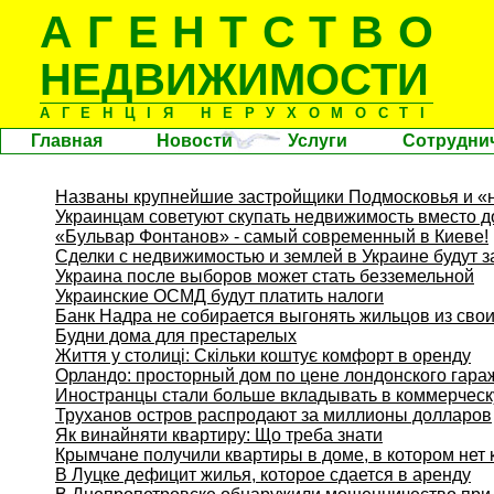
АГЕНТСТВО
НЕДВИЖИМОСТИ
АГЕНЦІЯ НЕРУХОМОСТІ
Главная
Новости
Услуги
Сотрудни
Названы крупнейшие застройщики Подмосковья и «
Украинцам советуют скупать недвижимость вместо 
«Бульвар Фонтанов» - самый современный в Киеве!
Сделки с недвижимостью и землей в Украине будут 
Украина после выборов может стать безземельной
Украинские ОСМД будут платить налоги
Банк Надра не собирается выгонять жильцов из свои
Будни дома для престарелых
Життя у столиці: Скільки коштує комфорт в оренду
Орландо: просторный дом по цене лондонского гара
Иностранцы стали больше вкладывать в коммерчес
Труханов остров распродают за миллионы долларов
Як винайняти квартиру: Що треба знати
Крымчане получили квартиры в доме, в котором нет
В Луцке дефицит жилья, которое сдается в аренду