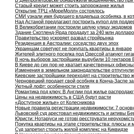
В Днепропетровске обнаружили мошенничество при 
Старый кредит может стоить запорожанке жилья
Открытие ТРЦ «МореМолл» состоялось
СМИ узнали имя будущего владельца особняка, в ко
Над Астаной предлагают построить купол для подде
В Великобритании построили целую улицу экодомов
Здание Скотленд-Ярда продадут за 240 млн доллар
Правительство ускоряет развал стройрынка
Резиденция в Австралии: соседство двух эпох
Украинцам советуют не покупать квартиры в январе
Жителей элитного поселка под Одессой атакуют гиг
В ночь выборов застройщики вырубили 10 гектаров 
В Киеве до сих пор не хватает качественных офисн
Изменения в земельном законодательстве отпугнули
Киевские застройщики переходят на строительство 
Черновецкий продает свой особняк в Конча-Заспе за
Уютный лофт: особенности стиля
Романтика под ключ: В Англии под жилье распродаю
Цены на недвижимость в США будут расти
«Доступное жилье» от Колесникова
Новые правила регистрации недвижимости: 7 основ
Львовский суд арестовал недвижимость и активы Бе
Юристи: Нотаріуси не готові реєструвати нерухоміст
Покупка квартиры на этапе строительства: плюсы и
Суд запретил строить жилой комплекс на Киквидзе