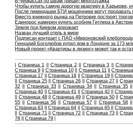
В Черкассах по швам трещит многоэтажка
Чтобы купить самую дорогую квартиру в Харькове, н
После ликвидации БТИ мошенники могут продавать
Вместо книжного рынка на Петровке построят торго
Единорос намерен купить особняк Гитлера в Австрии
Земля под Киевом дорожает
Назван лучший отель в мире
Подписан контракт с ПАО «Мироновский хлебопроду
Геннадий Боголюбов купил дом в Лондоне за 173 мл
Новый проект «Квартиры в лизинг» может так и оста
|
Страница 1
|
|
Страница 2
|
|
Страница 3
|
|
Страни
Страница 9
|
|
Страница 10
|
|
Страница 11
|
|
Страница
Страница 17
|
|
Страница 18
|
|
Страница 19
|
|
Страниц
|
|
Страница 25
|
|
Страница 26
|
|
Страница 27
|
|
Стран
32
|
|
Страница 33
|
|
Страница 34
|
|
Страница 35
|
Страница 40
|
|
Страница 41
|
|
Страница 42
|
|
Страниц
|
|
Страница 48
|
|
Страница 49
|
|
Страница 50
|
|
Стран
55
|
|
Страница 56
|
|
Страница 57
|
|
Страница 58
|
Страница 63
|
|
Страница 64
|
|
Страница 65
|
|
Страниц
|
|
Страница 71
|
|
Страница 72
|
|
Страница 73
|
|
Стран
78
|
|
Страница 79
|