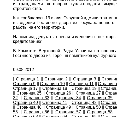
и гражданами договоров купли-продажи имуще
строительства.
Как сообщалось 19 июля, Окружной административн
выведении Гостиного двора из Государственного 
работы на его территории.
Напомним, депутаты внесли изменения в некоторые
кредитованию".
В Комитете Верховной Рады Украины по вопроса
Гостиного двора из Перечня памятников культурног
09.08.2012
|
Страница 1
|
|
Страница 2
|
|
Страница 3
|
|
Страни
Страница 9
|
|
Страница 10
|
|
Страница 11
|
|
Страница
Страница 17
|
|
Страница 18
|
|
Страница 19
|
|
Страниц
|
|
Страница 25
|
|
Страница 26
|
|
Страница 27
|
|
Стран
32
|
|
Страница 33
|
|
Страница 34
|
|
Страница 35
|
Страница 40
|
|
Страница 41
|
|
Страница 42
|
|
Страниц
|
|
Страница 48
|
|
Страница 49
|
|
Страница 50
|
|
Стран
55
|
|
Страница 56
|
|
Страница 57
|
|
Страница 58
|
Страница 63
|
|
Страница 64
|
|
Страница 65
|
|
Страниц