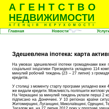
АГЕНТСТВО
НЕДВИЖИМОСТИ
АГЕНЦІЯ НЕРУХОМОСТІ
Главная
Новости
Услуг
Здешевлена іпотека: карта актив
На умовах здешевленої іпотеки громадянами вже пр
соціальної ініціативи Президента укладено 114 ком
минулий робочий тиждень (23 – 27 липня) з громадя
кредитів.
У столиці з моменту старту програми укладено вже 4
же видали кредити. Можливість поліпшити житлові у
На Черкащині за минулий тиждень уклали перші 2 к
підписано на Донеччині. У 10 регіонах країни сит
Житомирщині, Луганщині, Миколаївщині, Одещині, Те
Загалом же, на 27 липня 2012 року у програмі здеш