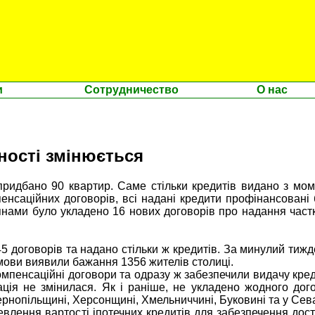
и
Сотрудничество
О нас
ності змінюється
идбано 90 квартир. Саме стільки кредитів видано з момен
пенсаційних договорів, всі надані кредити профінансовані 
нами було укладено 16 нових договорів про надання частко
5 договорів та надано стільки ж кредитів. За минулий тижд
мови виявили бажання 1356 жителів столиці.
омпенсаційні договори та одразу ж забезпечили видачу кре
уація не змінилася. Як і раніше, не укладено жодного дог
рнопільщині, Херсонщині, Хмельниччині, Буковині та у Сев
евлення вартості іпотечних кредитів для забезпечення до