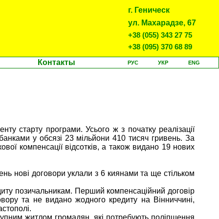
г. Геническ
ул. Махарадзе, 67
+38 (055) 343 27 75
+38 (095) 370 68 89
Контакты
РУС
УКР
ENG
ту старту програми. Усього ж з початку реалізації
банками у обсязі 23 мільйони 410 тисяч гривень. За
вої компенсації відсотків, а також видано 19 нових
ень нові договори уклали з 6 киянами та ще стільком
диту позичальникам. Перший компенсаційний договір
овору та не видано жодного кредиту на Вінниччині,
астополі.
ступним житлом громадян, які потребують поліпшення